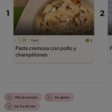
31'
Fácil
5
Pasta cremosa con pollo y
champiñones
Olla de presión
Sin gluten
De 0 a 60 min