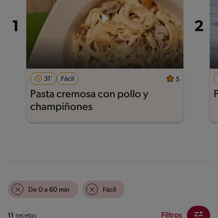
31'
Fácil
5
Pasta cremosa con pollo y
champiñones
De 0 a 60 min
Fácil
Filtros
11
recetas