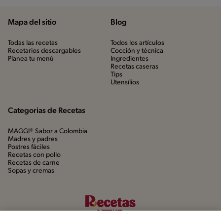
Mapa del sitio
Blog
Todas las recetas
Todos los artículos
Recetarios descargables
Cocción y técnica
Planea tu menú
Ingredientes
Recetas caseras
Tips
Utensílios
Categorias de Recetas
MAGGI® Sabor a Colombia
Madres y padres
Postres fáciles
Recetas con pollo
Recetas de carne
Sopas y cremas