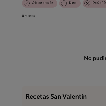
Olla de presión
Dieta
De 0 a 12
0
recetas
No pudim
Recetas San Valentin