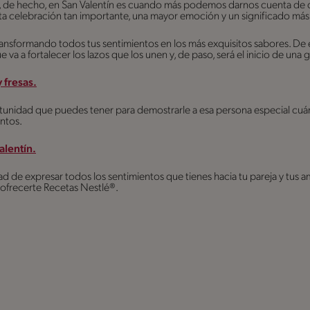
s, de hecho, en San Valentín es cuando más podemos darnos cuenta de q
sta celebración tan importante, una mayor emoción y un significado má
ransformando todos tus sentimientos en los más exquisitos sabores. De
a a fortalecer los lazos que los unen y, de paso, será el inicio de una 
 fresas.
tunidad que puedes tener para demostrarle a esa persona especial cuán
untos.
lentín.
ad de expresar todos los sentimientos que tienes hacia tu pareja y tus a
ofrecerte Recetas Nestlé®.