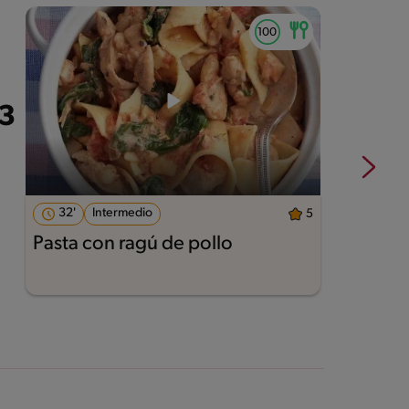
32'
Intermedio
5
Pasta con ragú de pollo
L