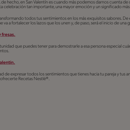
s, de hecho, en San Valentín es cuando más podemos darnos cuenta de q
sta celebración tan importante, una mayor emoción y un significado má
ransformando todos tus sentimientos en los más exquisitos sabores. De
a a fortalecer los lazos que los unen y, de paso, será el inicio de una 
 fresas.
tunidad que puedes tener para demostrarle a esa persona especial cuán
untos.
lentín.
ad de expresar todos los sentimientos que tienes hacia tu pareja y tus a
ofrecerte Recetas Nestlé®.