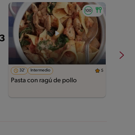
32'
Intermedio
5
Pasta con ragú de pollo
L