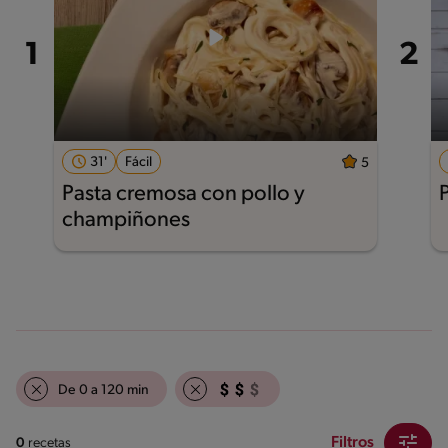
31'
Fácil
5
Pasta cremosa con pollo y
champiñones
De 0 a 120 min
Filtros
0
recetas