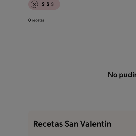
0
recetas
No pudim
Recetas San Valentin