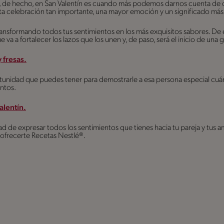
s, de hecho, en San Valentín es cuando más podemos darnos cuenta de q
sta celebración tan importante, una mayor emoción y un significado má
ransformando todos tus sentimientos en los más exquisitos sabores. De
a a fortalecer los lazos que los unen y, de paso, será el inicio de una 
 fresas.
tunidad que puedes tener para demostrarle a esa persona especial cuán
untos.
lentín.
ad de expresar todos los sentimientos que tienes hacia tu pareja y tus a
ofrecerte Recetas Nestlé®.