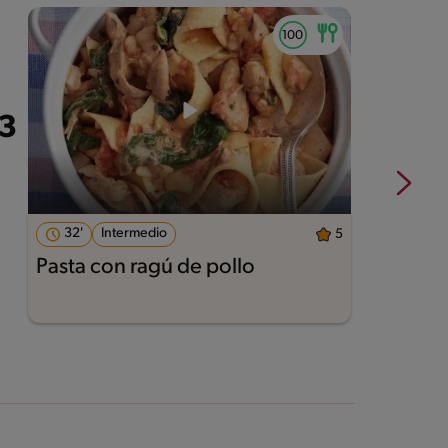
32'
Intermedio
5
Pasta con ragú de pollo
L