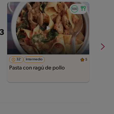
32'
Intermedio
5
Pasta con ragú de pollo
L