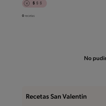
0
recetas
No pudim
Recetas San Valentin