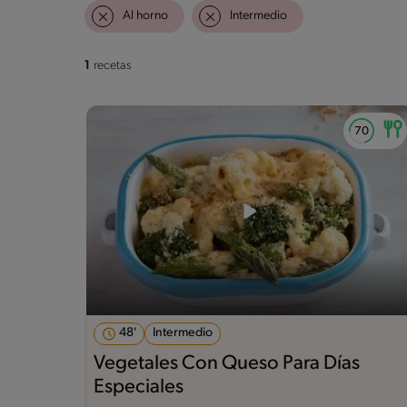
Al horno
Intermedio
1
recetas
48'
Intermedio
Vegetales Con Queso Para Días
Especiales