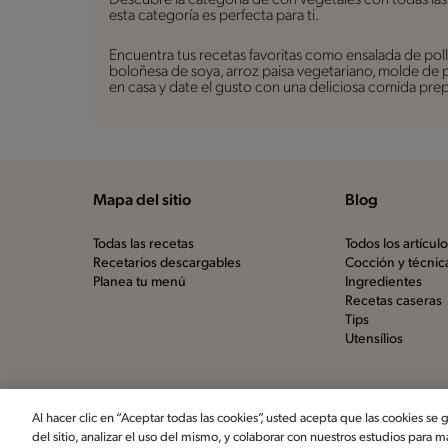
esta categoría es perfecta para ti.
Encuentra tus recetas favoritas como ensalada de pol
boloñesa de soya, arroz paisa vegetariano, molde de
en casa y date el gusto con una deliciosa comida prep
Mapa del sitio
Blog
Todas las recetas
Todos los artícul
Recetarios descargables
Cocción y técnic
Planea tu menú
Ingredientes
Recetas caseras
Tips
Utensílios
©2022, Nestlé. Marcas registradas por Société dels Produ
(Suiza)
Al hacer clic en “Aceptar todas las cookies”, usted acepta que las cookies se
del sitio, analizar el uso del mismo, y colaborar con nuestros estudios para m