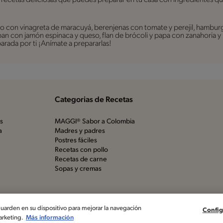
lo con vinagreta de maracuyá, berenjenas con tomate y perejil, hambur
 pan con jamón espinaca y queso, flan de brócoli y papa con zanahoria
arada por ti ¡Anímate a prepararlas!
Categorias de Recetas
os
MAGGI® Sabor a Colombia
a
Madres y padres
Postres fáciles
Recetas con pollo
Recetas de carne
Sopas y cremas
Aviso de privacidad
Política 
its Nestlé, S.A. Vevey
Conf
 guarden en su dispositivo para mejorar la navegación
Config
arketing.
Más información