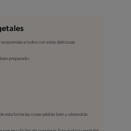
getales
y sorprendas a todos con estas deliciosas
 bien preparado:
de esta forma las cosas saldrán bien y obtendrás
son muy fáciles de conseguir. Si te gusta la vegetales