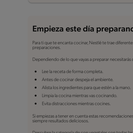
Empieza este día preparand
Para ti que te encanta cocinar, Nestlé te trae difere
preparaciones.
Dependiendo de lo que vayas a preparar necesitarás 
Lee la receta de forma completa.
Antes de cocinar despeja el ambiente.
Alista los ingredientes para que estén a la mano.
Limpia la cocina mientras vas cocinando.
Evita distracciones mientras cocines.
Si empiezas a tener en cuenta estas recomendaciones v
siempre resultados deliciosos.
Descubre la categoría de con vegetales con todas las 