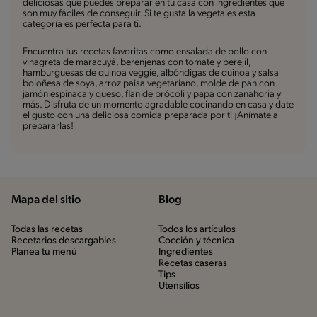
deliciosas que puedes preparar en tu casa con ingredientes que
son muy fáciles de conseguir. Si te gusta la vegetales esta
categoría es perfecta para ti.
Encuentra tus recetas favoritas como ensalada de pollo con
vinagreta de maracuyá, berenjenas con tomate y perejil,
hamburguesas de quinoa veggie, albóndigas de quinoa y salsa
boloñesa de soya, arroz paisa vegetariano, molde de pan con
jamón espinaca y queso, flan de brócoli y papa con zanahoria y
más. Disfruta de un momento agradable cocinando en casa y date
el gusto con una deliciosa comida preparada por ti ¡Anímate a
prepararlas!
Mapa del sitio
Blog
Todas las recetas
Todos los artículos
Recetarios descargables
Cocción y técnica
Planea tu menú
Ingredientes
Recetas caseras
Tips
Utensílios