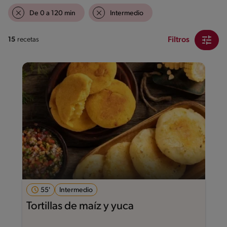
De 0 a 120 min
Intermedio
Filtros
15
recetas
55'
Intermedio
Tortillas de maíz y yuca