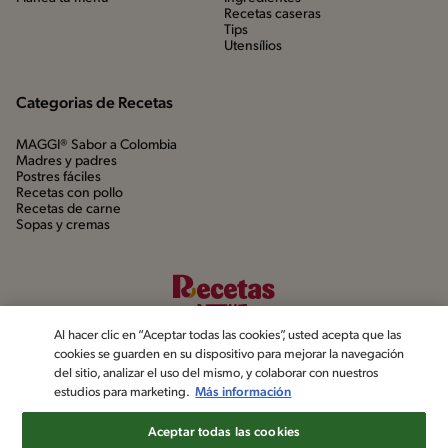
Recetas caseras
Tips
Utensílios
Categorias de Recetas
MAGGI® Sabor a Colombia
Madres y padres
Postres fáciles
Recetas con pollo
Recetas de carne
Sopas y cremas
Al hacer clic en “Aceptar todas las cookies”, usted acepta que las
cookies se guarden en su dispositivo para mejorar la navegación
del sitio, analizar el uso del mismo, y colaborar con nuestros
estudios para marketing.
Más información
©2022, Nestlé. Marcas registradas por Société dels Produits Nestlé,
S.A. Vevey (Suiza)
Aceptar todas las cookies