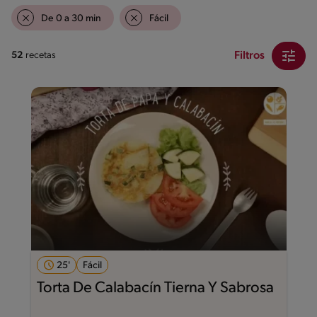
De 0 a 30 min
Fácil
Filtros
52
recetas
25'
Fácil
Torta De Calabacín Tierna Y Sabrosa