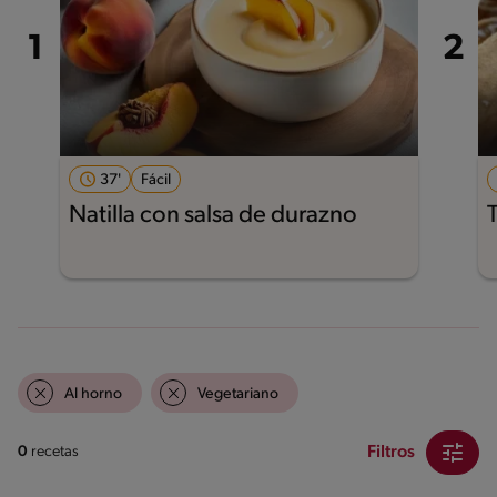
37'
Fácil
Natilla con salsa de durazno
Al horno
Vegetariano
Filtros
0
recetas