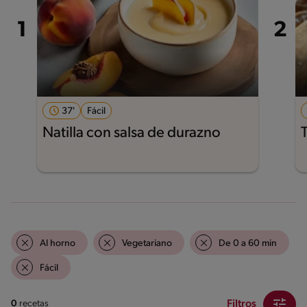
37'
Fácil
Natilla con salsa de durazno
Al horno
Vegetariano
De 0 a 60 min
Fácil
Filtros
0
recetas