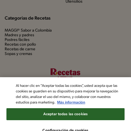
Utensílios
Categorias de Recetas
MAGGI® Sabor a Colombia
Madres y padres
Postres fáciles
Recetas con pollo
Recetas de carne
Sopas y cremas
Al hacer clic en “Aceptar todas las cookies”, usted acepta que las
cookies se guarden en su dispositivo para mejorar la navegación
del sitio, analizar el uso del mismo, y colaborar con nuestros
estudios para marketing.
Más información
©2022, Nestlé. Marcas registradas por Société dels Produits Nestlé,
S.A. Vevey (Suiza)
Aceptar todas las cookies
Aviso de privacidad
Política de datos personales
Términos y condiciones
Configuración de cookies
Configuración de cookies