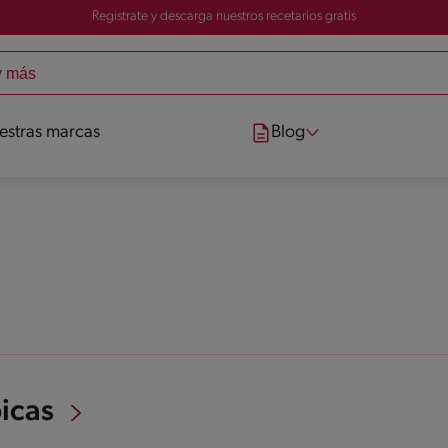
Registrate y descarga nuestros recetarios gratis
estras marcas
Blog
picas