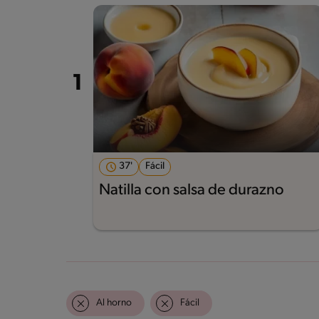
37'
Fácil
Natilla con salsa de durazno
Al horno
Fácil