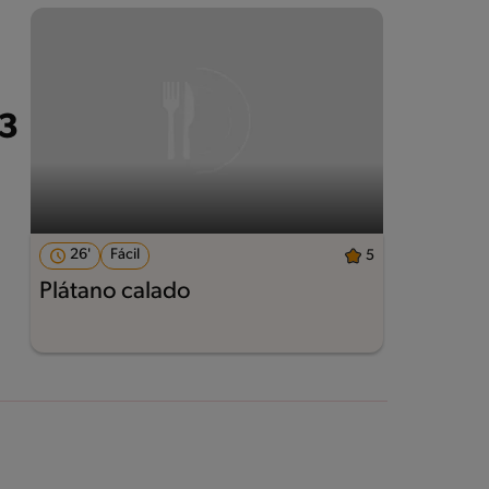
26'
Fácil
5
Plátano calado