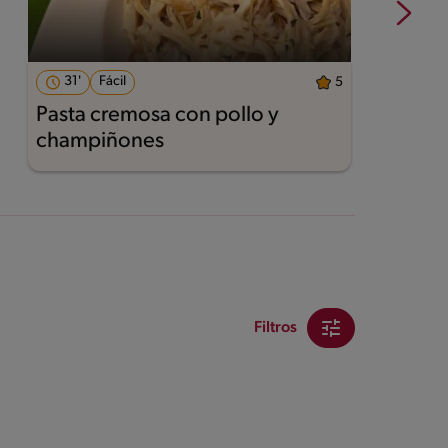
31'
Fácil
5
Pasta cremosa con pollo y
A
champiñones
Filtros