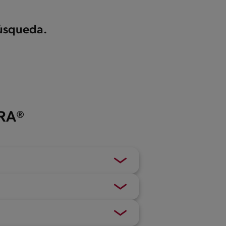
búsqueda.
ERA®