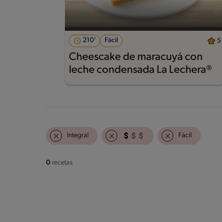
210'
Fácil
5
Cheescake de maracuyá con
leche condensada La Lechera®
Integral
Fácil
0
recetas