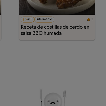
40'
Intermedio
5
Receta de costillas de cerdo en
salsa BBQ humada