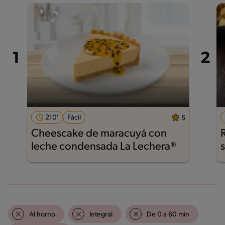
210'
Fácil
5
Cheescake de maracuyá con
leche condensada La Lechera®
Al horno
Integral
De 0 a 60 min