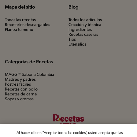
Mapa del sitio
Blog
Todas las recetas
Todos los artículos
Recetarios descargables
Cocción y técnica
Planea tu menú
Ingredientes
Recetas caseras
Tips
Utensílios
Categorias de Recetas
MAGGI® Sabor a Colombia
Madres y padres
Postres fáciles
Recetas con pollo
Recetas de carne
Sopas y cremas
Al hacer clic en “Aceptar todas las cookies”, usted acepta que las