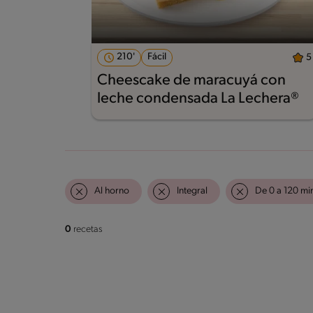
210'
Fácil
5
Cheescake de maracuyá con
leche condensada La Lechera®
Al horno
Integral
De 0 a 120 mi
0
recetas