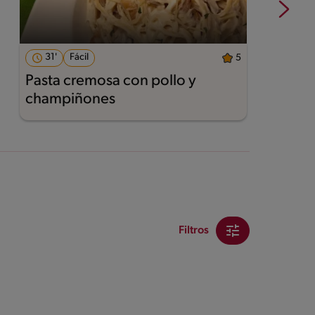
31'
Fácil
5
Pasta cremosa con pollo y
A
champiñones
Filtros