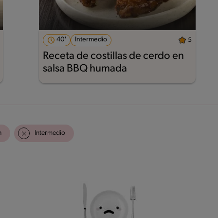
40'
Intermedio
5
Receta de costillas de cerdo en
salsa BBQ humada
n
Intermedio