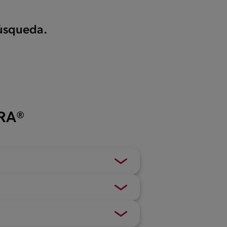
búsqueda.
ERA®