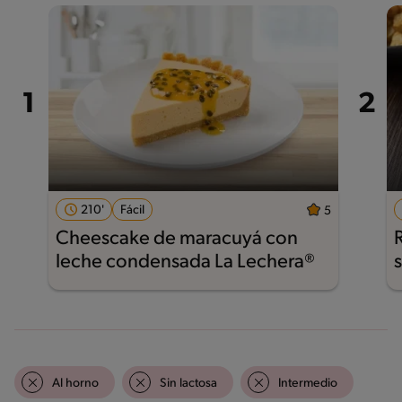
210'
Fácil
5
Cheescake de maracuyá con
leche condensada La Lechera®
Al horno
Sin lactosa
Intermedio