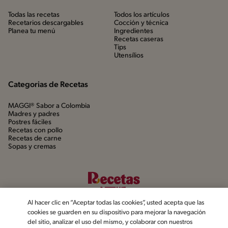
Todas las recetas
Todos los artículos
Recetarios descargables
Cocción y técnica
Planea tu menú
Ingredientes
Recetas caseras
Tips
Utensílios
Categorias de Recetas
MAGGI® Sabor a Colombia
Madres y padres
Postres fáciles
Recetas con pollo
Recetas de carne
Sopas y cremas
Al hacer clic en “Aceptar todas las cookies”, usted acepta que las
cookies se guarden en su dispositivo para mejorar la navegación
del sitio, analizar el uso del mismo, y colaborar con nuestros