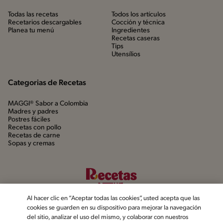
Todas las recetas
Todos los artículos
Recetarios descargables
Cocción y técnica
Planea tu menú
Ingredientes
Recetas caseras
Tips
Utensílios
Categorias de Recetas
MAGGI® Sabor a Colombia
Madres y padres
Postres fáciles
Recetas con pollo
Recetas de carne
Sopas y cremas
Al hacer clic en “Aceptar todas las cookies”, usted acepta que las
cookies se guarden en su dispositivo para mejorar la navegación
del sitio, analizar el uso del mismo, y colaborar con nuestros