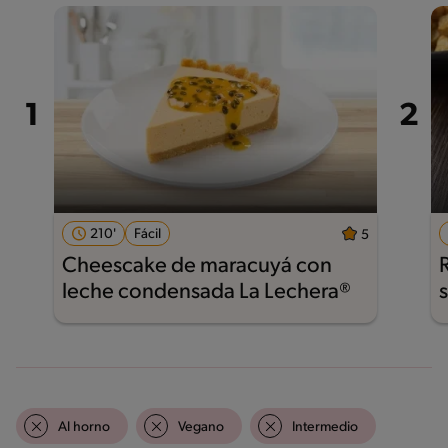
210'
Fácil
5
Cheescake de maracuyá con
leche condensada La Lechera®
Al horno
Vegano
Intermedio