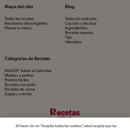
Mapa del sitio
Blog
Todas las recetas
Todos los artículos
Recetarios descargables
Cocción y técnica
Planea tu menú
Ingredientes
Recetas caseras
Tips
Utensílios
Categorias de Recetas
MAGGI® Sabor a Colombia
Madres y padres
Postres fáciles
Recetas con pollo
Recetas de carne
Sopas y cremas
Al hacer clic en “Aceptar todas las cookies”, usted acepta que las