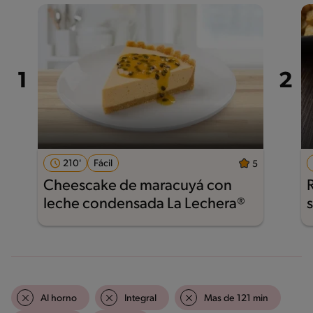
210'
Fácil
5
Cheescake de maracuyá con
leche condensada La Lechera®
Al horno
Integral
Mas de 121 min