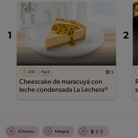
210'
Fácil
5
Cheescake de maracuyá con
leche condensada La Lechera®
Al horno
Integral