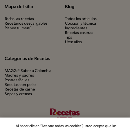
Mapa del sitio
Blog
Todas las recetas
Todos los artículos
Recetarios descargables
Cocción y técnica
Planea tu menú
Ingredientes
Recetas caseras
Tips
Utensílios
Categorias de Recetas
MAGGI® Sabor a Colombia
Madres y padres
Postres fáciles
Recetas con pollo
Recetas de carne
Sopas y cremas
Al hacer clic en “Aceptar todas las cookies”, usted acepta que las