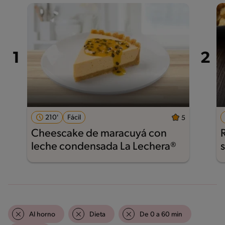
210'
Fácil
5
Cheescake de maracuyá con
leche condensada La Lechera®
Al horno
Dieta
De 0 a 60 min