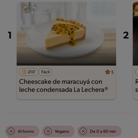
210'
Fácil
5
Cheescake de maracuyá con
leche condensada La Lechera®
Al horno
Vegano
De 0 a 60 min