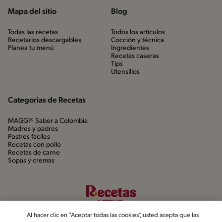
Mapa del sitio
Blog
Todas las recetas
Todos los artículos
Recetarios descargables
Cocción y técnica
Planea tu menú
Ingredientes
Recetas caseras
Tips
Utensílios
Categorias de Recetas
MAGGI® Sabor a Colombia
Madres y padres
Postres fáciles
Recetas con pollo
Recetas de carne
Sopas y cremas
Al hacer clic en “Aceptar todas las cookies”, usted acepta que las