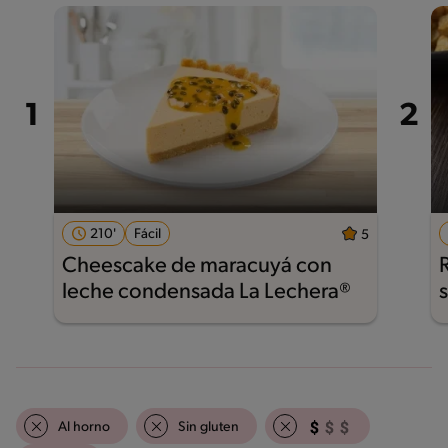
210'
Fácil
5
Cheescake de maracuyá con
leche condensada La Lechera®
Al horno
Sin gluten