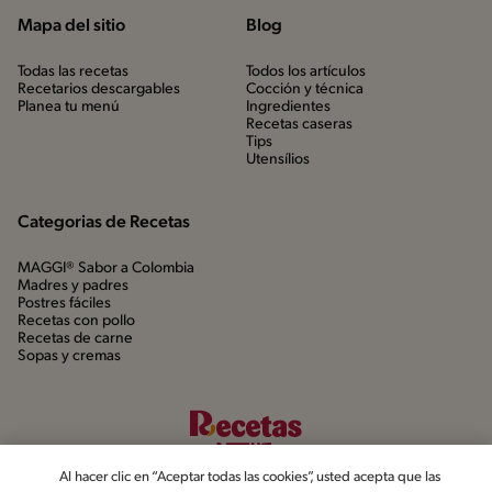
Mapa del sitio
Blog
Todas las recetas
Todos los artículos
Recetarios descargables
Cocción y técnica
Planea tu menú
Ingredientes
Recetas caseras
Tips
Utensílios
Categorias de Recetas
MAGGI® Sabor a Colombia
Madres y padres
Postres fáciles
Recetas con pollo
Recetas de carne
Sopas y cremas
Al hacer clic en “Aceptar todas las cookies”, usted acepta que las