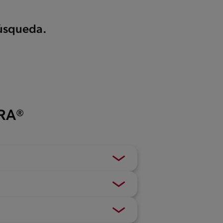
búsqueda.
ERA®