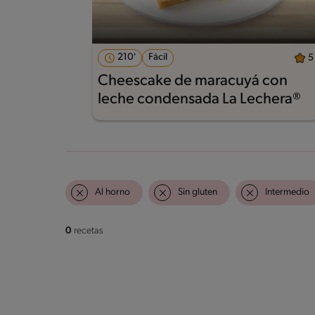
210'
Fácil
5
Cheescake de maracuyá con
leche condensada La Lechera®
Al horno
Sin gluten
Intermedio
0
recetas