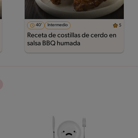
40'
Intermedio
5
Receta de costillas de cerdo en
salsa BBQ humada