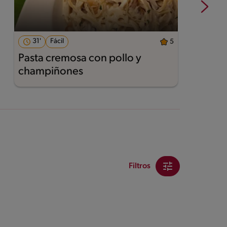
31'
Fácil
5
Pasta cremosa con pollo y
A
champiñones
Filtros