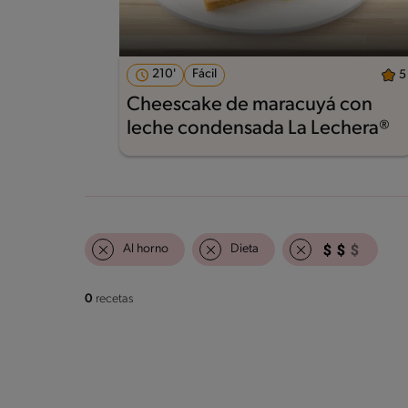
210'
Fácil
5
Cheescake de maracuyá con
leche condensada La Lechera®
Al horno
Dieta
0
recetas