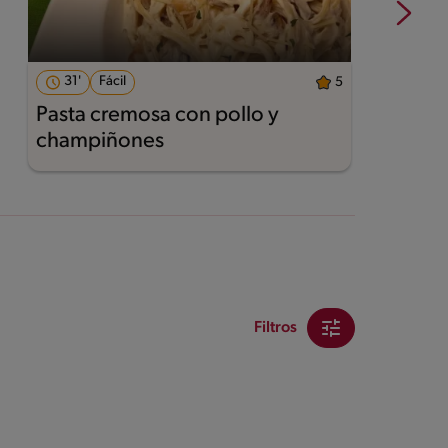
31'
Fácil
5
Pasta cremosa con pollo y
A
champiñones
Filtros