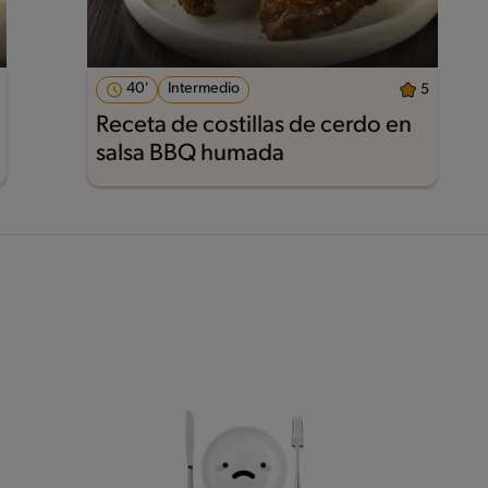
40'
Intermedio
5
Receta de costillas de cerdo en
salsa BBQ humada