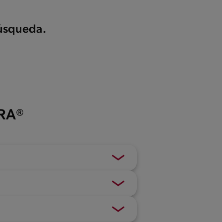
búsqueda.
ERA®