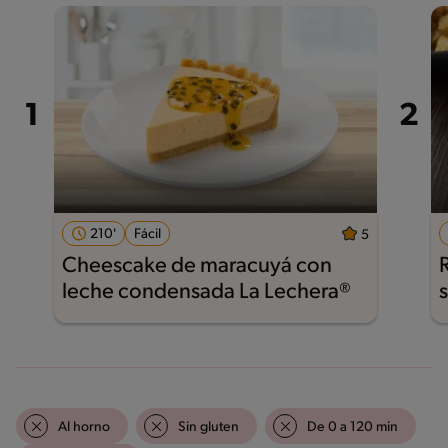
210'
Fácil
5
Cheescake de maracuyá con
leche condensada La Lechera®
Al horno
Sin gluten
De 0 a 120 min