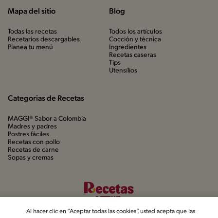
Mapa del sitio
Blog
Todas las recetas
Todos los artículos
Recetarios descargables
Cocción y técnica
Planea tu menú
Ingredientes
Recetas caseras
Tips
Utensílios
Categorias de Recetas
MAGGI® Sabor a Colombia
Madres y padres
Postres fáciles
Recetas con pollo
Recetas de carne
Sopas y cremas
Al hacer clic en “Aceptar todas las cookies”, usted acepta que las