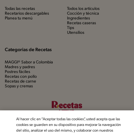
Todas las recetas
Todos los artículos
Recetarios descargables
Cocción y técnica
Planea tu menú
Ingredientes
Recetas caseras
Tips
Utensílios
Categorias de Recetas
MAGGI® Sabor a Colombia
Madres y padres
Postres fáciles
Recetas con pollo
Recetas de carne
Sopas y cremas
Al hacer clic en “Aceptar todas las cookies”, usted acepta que las
cookies se guarden en su dispositivo para mejorar la navegación
del sitio, analizar el uso del mismo, y colaborar con nuestros