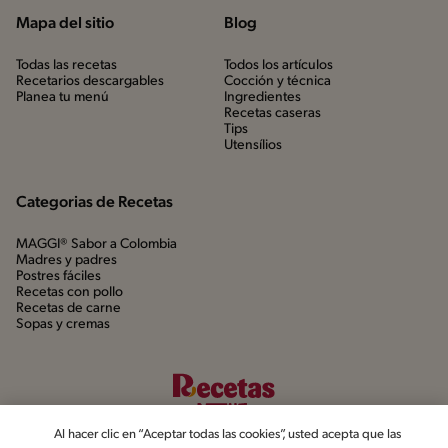
Mapa del sitio
Blog
Todas las recetas
Todos los artículos
Recetarios descargables
Cocción y técnica
Planea tu menú
Ingredientes
Recetas caseras
Tips
Utensílios
Categorias de Recetas
MAGGI® Sabor a Colombia
Madres y padres
Postres fáciles
Recetas con pollo
Recetas de carne
Sopas y cremas
Al hacer clic en “Aceptar todas las cookies”, usted acepta que las