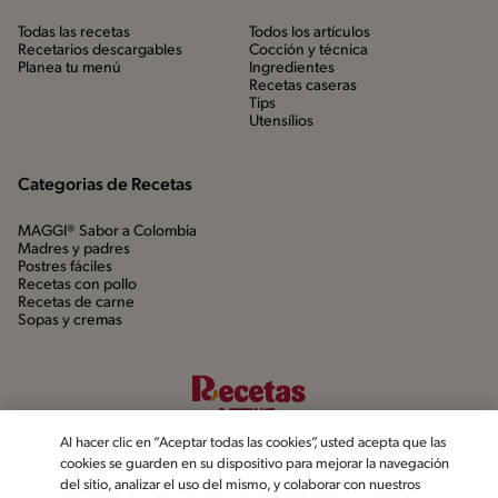
Todas las recetas
Todos los artículos
Recetarios descargables
Cocción y técnica
Planea tu menú
Ingredientes
Recetas caseras
Tips
Utensílios
Categorias de Recetas
MAGGI® Sabor a Colombia
Madres y padres
Postres fáciles
Recetas con pollo
Recetas de carne
Sopas y cremas
Al hacer clic en “Aceptar todas las cookies”, usted acepta que las
cookies se guarden en su dispositivo para mejorar la navegación
del sitio, analizar el uso del mismo, y colaborar con nuestros