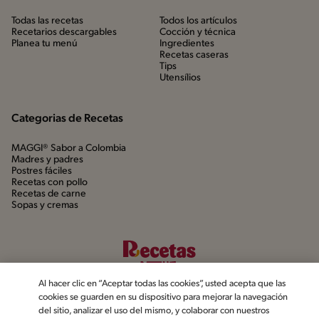
Todas las recetas
Todos los artículos
Recetarios descargables
Cocción y técnica
Planea tu menú
Ingredientes
Recetas caseras
Tips
Utensílios
Categorias de Recetas
MAGGI® Sabor a Colombia
Madres y padres
Postres fáciles
Recetas con pollo
Recetas de carne
Sopas y cremas
Al hacer clic en “Aceptar todas las cookies”, usted acepta que las
cookies se guarden en su dispositivo para mejorar la navegación
del sitio, analizar el uso del mismo, y colaborar con nuestros