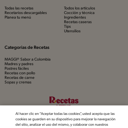
Todas las recetas
Todos los artículos
Recetarios descargables
Cocción y técnica
Planea tu menú
Ingredientes
Recetas caseras
Tips
Utensílios
Categorias de Recetas
MAGGI® Sabor a Colombia
Madres y padres
Postres fáciles
Recetas con pollo
Recetas de carne
Sopas y cremas
Al hacer clic en “Aceptar todas las cookies”, usted acepta que las
cookies se guarden en su dispositivo para mejorar la navegación
del sitio, analizar el uso del mismo, y colaborar con nuestros