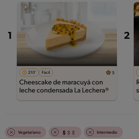
210'
Fácil
5
Cheescake de maracuyá con
leche condensada La Lechera®
Vegetariano
Intermedio