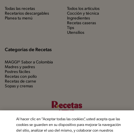
Todas las recetas
Todos los artículos
Recetarios descargables
Cocción y técnica
Planea tu menú
Ingredientes
Recetas caseras
Tips
Utensílios
Categorias de Recetas
MAGGI® Sabor a Colombia
Madres y padres
Postres fáciles
Recetas con pollo
Recetas de carne
Sopas y cremas
Al hacer clic en “Aceptar todas las cookies”, usted acepta que las
cookies se guarden en su dispositivo para mejorar la navegación
del sitio, analizar el uso del mismo, y colaborar con nuestros