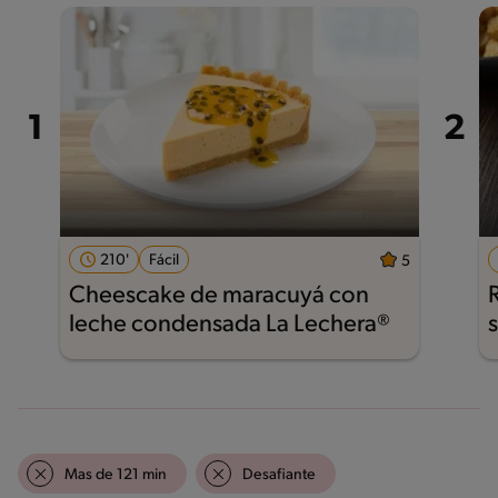
210'
Fácil
5
Cheescake de maracuyá con
leche condensada La Lechera®
Mas de 121 min
Desafiante