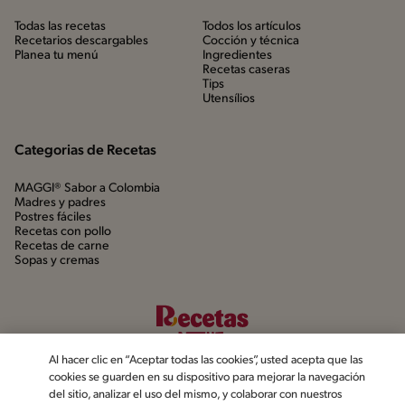
Todas las recetas
Todos los artículos
Recetarios descargables
Cocción y técnica
Planea tu menú
Ingredientes
Recetas caseras
Tips
Utensílios
Categorias de Recetas
MAGGI® Sabor a Colombia
Madres y padres
Postres fáciles
Recetas con pollo
Recetas de carne
Sopas y cremas
Al hacer clic en “Aceptar todas las cookies”, usted acepta que las
cookies se guarden en su dispositivo para mejorar la navegación
del sitio, analizar el uso del mismo, y colaborar con nuestros