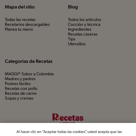
Mapa del sitio
Blog
Todas las recetas
Todos los artículos
Recetarios descargables
Cocción y técnica
Planea tu menú
Ingredientes
Recetas caseras
Tips
Utensílios
Categorias de Recetas
MAGGI® Sabor a Colombia
Madres y padres
Postres fáciles
Recetas con pollo
Recetas de carne
Sopas y cremas
Al hacer clic en “Aceptar todas las cookies”, usted acepta que las