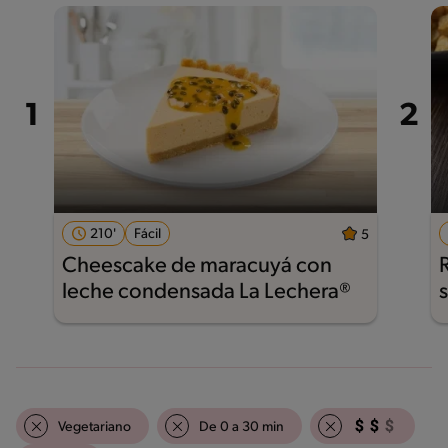
210'
Fácil
5
Cheescake de maracuyá con
leche condensada La Lechera®
Vegetariano
De 0 a 30 min