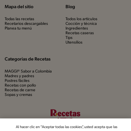
Mapa del sitio
Blog
Todas las recetas
Todos los artículos
Recetarios descargables
Cocción y técnica
Planea tu menú
Ingredientes
Recetas caseras
Tips
Utensílios
Categorias de Recetas
MAGGI® Sabor a Colombia
Madres y padres
Postres fáciles
Recetas con pollo
Recetas de carne
Sopas y cremas
Al hacer clic en “Aceptar todas las cookies”, usted acepta que las