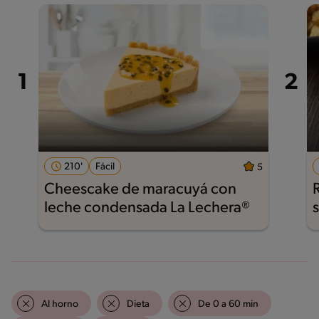
210'
Fácil
5
Cheescake de maracuyá con
leche condensada La Lechera®
Al horno
Dieta
De 0 a 60 min