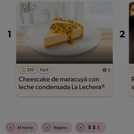
210'
Fácil
5
Cheescake de maracuyá con
leche condensada La Lechera®
Al horno
Vegano