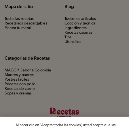
Mapa del sitio
Blog
Todas las recetas
Todos los artículos
Recetarios descargables
Cocción y técnica
Planea tu menú
Ingredientes
Recetas caseras
Tips
Utensílios
Categorias de Recetas
MAGGI® Sabor a Colombia
Madres y padres
Postres fáciles
Recetas con pollo
Recetas de carne
Sopas y cremas
Al hacer clic en “Aceptar todas las cookies”, usted acepta que las