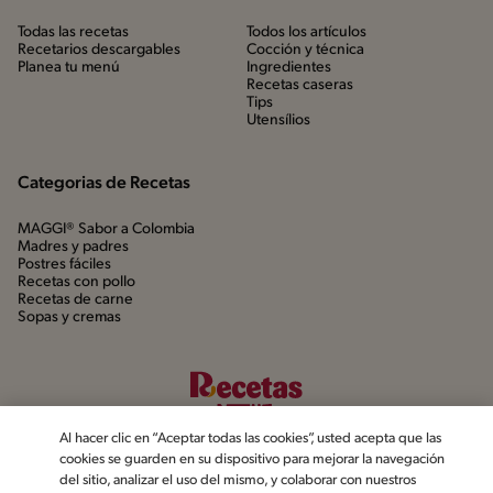
Todas las recetas
Todos los artículos
Recetarios descargables
Cocción y técnica
Planea tu menú
Ingredientes
Recetas caseras
Tips
Utensílios
Categorias de Recetas
MAGGI® Sabor a Colombia
Madres y padres
Postres fáciles
Recetas con pollo
Recetas de carne
Sopas y cremas
Al hacer clic en “Aceptar todas las cookies”, usted acepta que las
cookies se guarden en su dispositivo para mejorar la navegación
del sitio, analizar el uso del mismo, y colaborar con nuestros