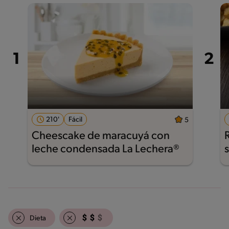
210'
Fácil
5
Cheescake de maracuyá con
leche condensada La Lechera®
Dieta