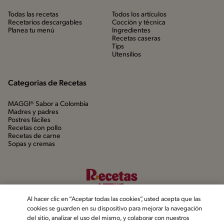
Todas las recetas
Todos los artículos
Recetarios descargables
Cocción y técnica
Planea tu menú
Ingredientes
Recetas caseras
Tips
Utensílios
Categorias de Recetas
MAGGI® Sabor a Colombia
Madres y padres
Postres fáciles
Recetas con pollo
Recetas de carne
Sopas y cremas
Al hacer clic en “Aceptar todas las cookies”, usted acepta que las
cookies se guarden en su dispositivo para mejorar la navegación
del sitio, analizar el uso del mismo, y colaborar con nuestros