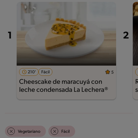
210'
Fácil
5
Cheescake de maracuyá con
leche condensada La Lechera®
Vegetariano
Fácil