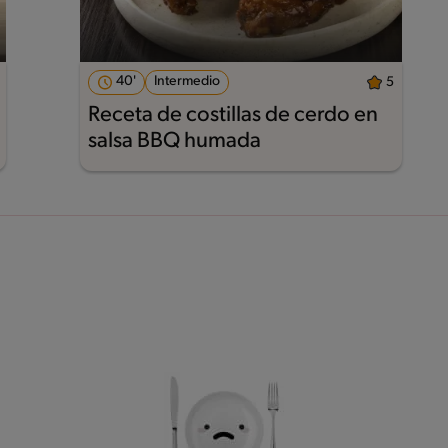
40'
Intermedio
5
Receta de costillas de cerdo en
salsa BBQ humada