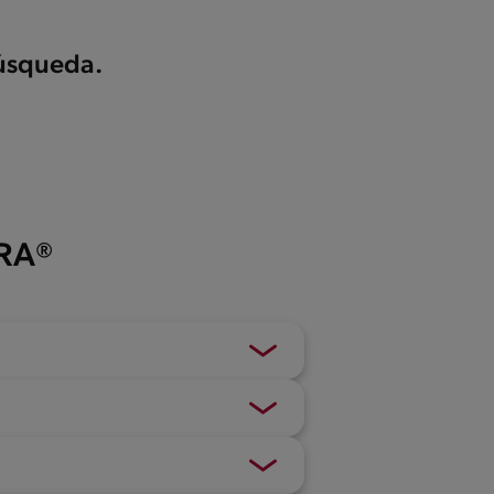
búsqueda.
ERA®