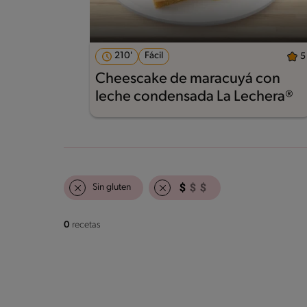
210'
Fácil
5
Cheescake de maracuyá con
leche condensada La Lechera®
Sin gluten
0
recetas