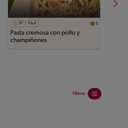
31'
Fácil
5
Pasta cremosa con pollo y
A
champiñones
Filtros