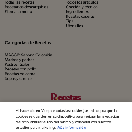
Todas las recetas
Todos los artículos
Recetarios descargables
Cocción y técnica
Planea tu menú
Ingredientes
Recetas caseras
Tips
Utensílios
Categorias de Recetas
MAGGI® Sabor a Colombia
Madres y padres
Postres fáciles
Recetas con pollo
Recetas de carne
Sopas y cremas
Al hacer clic en “Aceptar todas las cookies”, usted acepta que las
cookies se guarden en su dispositivo para mejorar la navegación
del sitio, analizar el uso del mismo, y colaborar con nuestros
estudios para marketing.
Más información
©2022, Nestlé. Marcas registradas por Société dels Produits Nestlé,