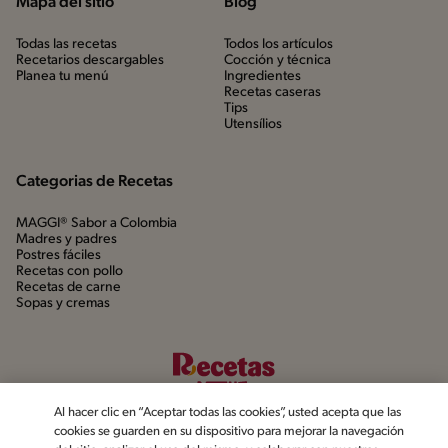
Mapa del sitio
Blog
Todas las recetas
Todos los artículos
Recetarios descargables
Cocción y técnica
Planea tu menú
Ingredientes
Recetas caseras
Tips
Utensílios
Categorias de Recetas
MAGGI® Sabor a Colombia
Madres y padres
Postres fáciles
Recetas con pollo
Recetas de carne
Sopas y cremas
Al hacer clic en “Aceptar todas las cookies”, usted acepta que las
cookies se guarden en su dispositivo para mejorar la navegación