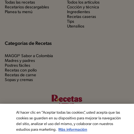
Todas las recetas
Todos los artículos
Recetarios descargables
Cocción y técnica
Planea tu menú
Ingredientes
Recetas caseras
Tips
Utensílios
Categorias de Recetas
MAGGI® Sabor a Colombia
Madres y padres
Postres fáciles
Recetas con pollo
Recetas de carne
Sopas y cremas
Al hacer clic en “Aceptar todas las cookies”, usted acepta que las
cookies se guarden en su dispositivo para mejorar la navegación
del sitio, analizar el uso del mismo, y colaborar con nuestros
estudios para marketing.
Más información
©2022, Nestlé. Marcas registradas por Société dels Produits Nestlé,