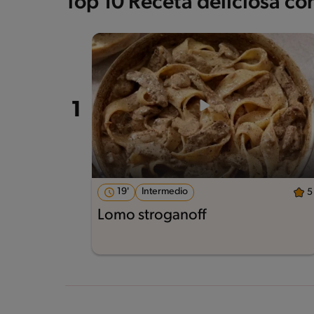
Top 10 Receta deliciosa c
19'
Intermedio
5
Lomo stroganoff