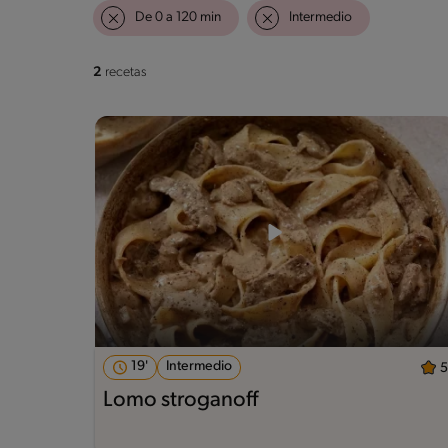
De 0 a 120 min
Intermedio
2
recetas
19'
Intermedio
5
Lomo stroganoff