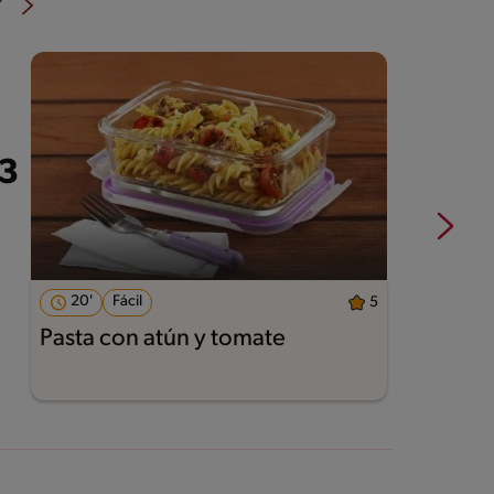
®
20'
Fácil
5
Pasta con atún y tomate
P