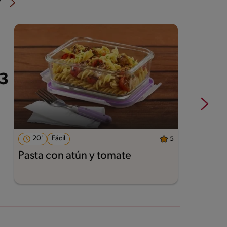
®
20'
Fácil
5
Pasta con atún y tomate
P