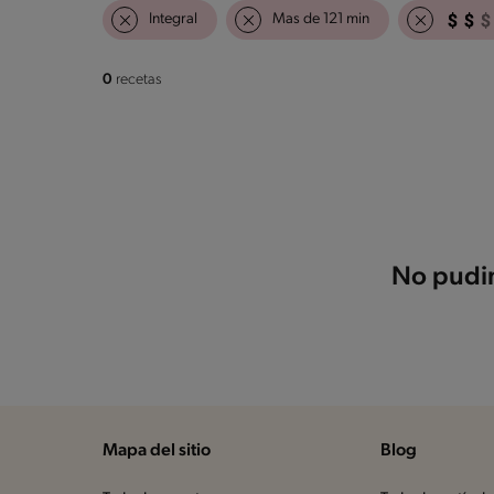
Integral
Mas de 121 min
0
recetas
No pudim
Mapa del sitio
Blog