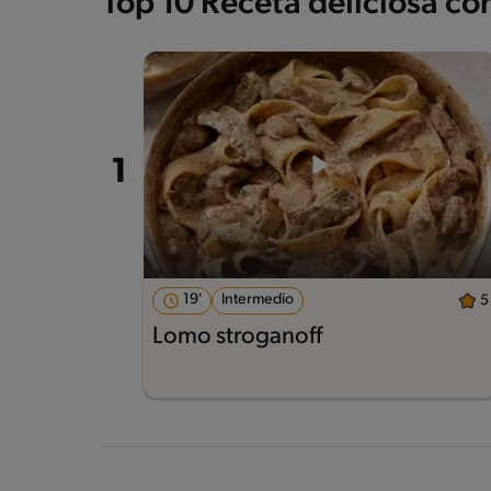
Top 10 Receta deliciosa c
19'
Intermedio
5
Lomo stroganoff