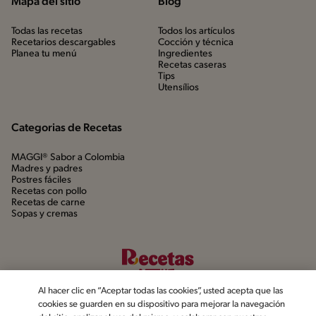
Mapa del sitio
Blog
Todas las recetas
Todos los artículos
Recetarios descargables
Cocción y técnica
Planea tu menú
Ingredientes
Recetas caseras
Tips
Utensílios
Categorias de Recetas
MAGGI® Sabor a Colombia
Madres y padres
Postres fáciles
Recetas con pollo
Recetas de carne
Sopas y cremas
Al hacer clic en “Aceptar todas las cookies”, usted acepta que las
cookies se guarden en su dispositivo para mejorar la navegación