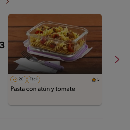
®
20'
Fácil
5
Pasta con atún y tomate
P