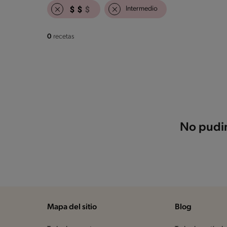
Intermedio
0
recetas
No pudim
Mapa del sitio
Blog