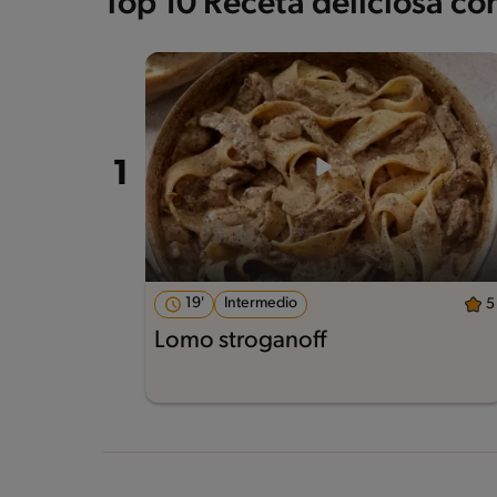
Top 10 Receta deliciosa c
19'
Intermedio
5
Lomo stroganoff