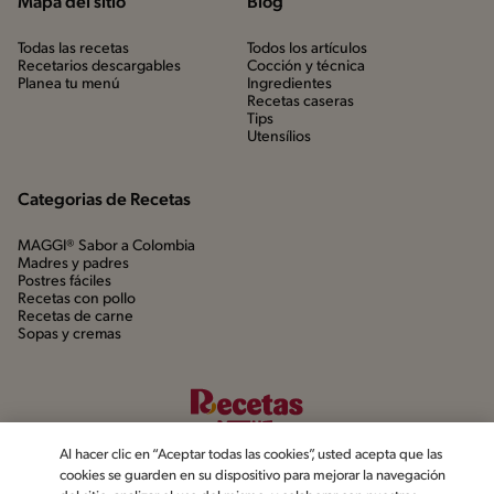
Mapa del sitio
Blog
Todas las recetas
Todos los artículos
Recetarios descargables
Cocción y técnica
Planea tu menú
Ingredientes
Recetas caseras
Tips
Utensílios
Categorias de Recetas
MAGGI® Sabor a Colombia
Madres y padres
Postres fáciles
Recetas con pollo
Recetas de carne
Sopas y cremas
Al hacer clic en “Aceptar todas las cookies”, usted acepta que las
cookies se guarden en su dispositivo para mejorar la navegación