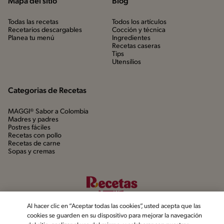
Mapa del sitio
Blog
Todas las recetas
Todos los artículos
Recetarios descargables
Cocción y técnica
Planea tu menú
Ingredientes
Recetas caseras
Tips
Utensílios
Categorias de Recetas
MAGGI® Sabor a Colombia
Madres y padres
Postres fáciles
Recetas con pollo
Recetas de carne
Sopas y cremas
Al hacer clic en “Aceptar todas las cookies”, usted acepta que las
cookies se guarden en su dispositivo para mejorar la navegación