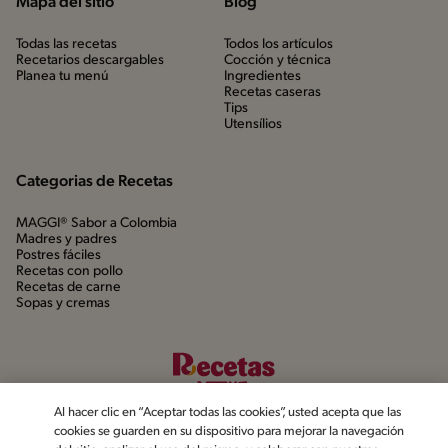
Mapa del sitio
Blog
Todas las recetas
Todos los artículos
Recetarios descargables
Cocción y técnica
Planea tu menú
Ingredientes
Recetas caseras
Tips
Utensílios
Categorias de Recetas
MAGGI® Sabor a Colombia
Madres y padres
Postres fáciles
Recetas con pollo
Recetas de carne
Sopas y cremas
Al hacer clic en “Aceptar todas las cookies”, usted acepta que las
cookies se guarden en su dispositivo para mejorar la navegación